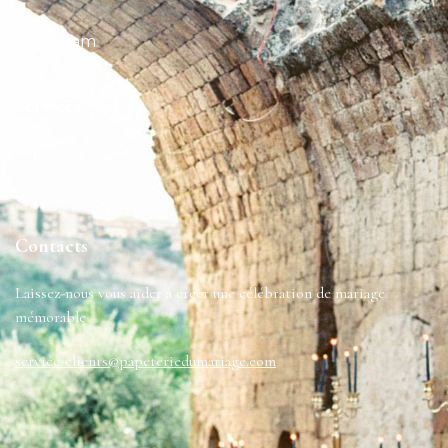
Instagram
Services
-
Contacts
Laissez-nous vous aider à créer une célébration de mariage
mémorable
service-clients@papeteriedumariage.com