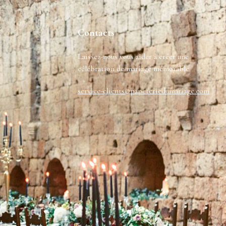
Contacts
Laissez-nous vous aider à créer une
célébration de mariage mémorable
service-clients@papeteriedumariage.com