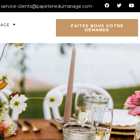
: service-clients@papeteriedumariage.com
IAGE
FAITES NOUS VOTRE
DEMANDE