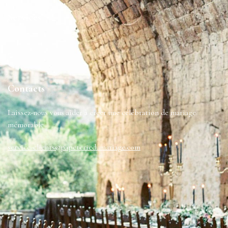
Services
-
Contacts
Laissez-nous vous aider à créer une célébration de mariage
mémorable
service-clients@papeteriedumariage.com