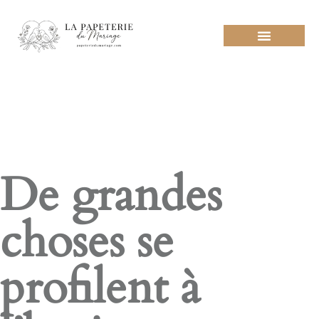
FAITES VOTRE DEMANDE
NOS SERVICES PARTENAIRES
DESIGN POUR MARIAGE
De grandes
choses se
profilent à